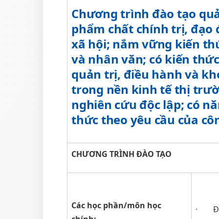
Chương trình đào tạo quả
phẩm chất chính trị, đạo 
xã hội; nắm vững kiến thứ
và nhân văn; có kiến thứ
quản trị, điều hành và kh
trong nền kinh tế thị trư
nghiên cứu độc lập; có nă
thức theo yêu cầu của côn
CHƯƠNG TRÌNH ĐÀO TẠO
Các học phần/môn học
· Đạo