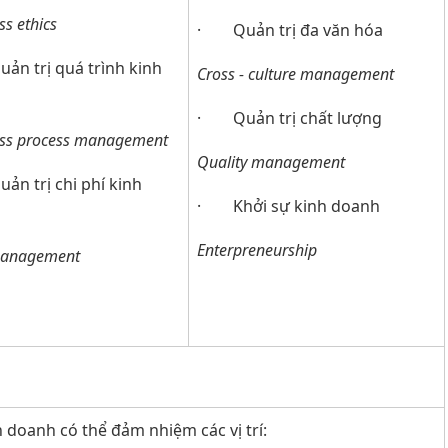
ss ethics
· Quản trị đa văn hóa
n trị quá trình kinh
Cross - culture management
h
· Quản trị chất lượng
ss process management
Quality management
n trị chi phí kinh
· Khởi sự kinh doanh
h
Enterpreneurship
management
h doanh có thể đảm nhiệm các vị trí: