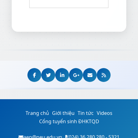
Trang chủ
Giới thiệu
Tin tức
Videos
Cổng tuyển sinh ĐHKTQD
aep@neu.edu.vn
(024) 36.280.280 - 5321