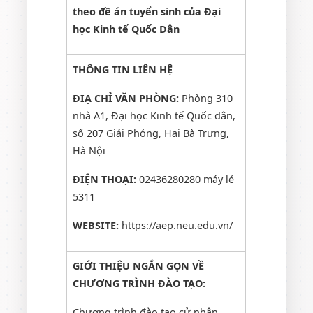
theo đề án tuyển sinh của Đại
học Kinh tế Quốc Dân
THÔNG TIN LIÊN HỆ
ĐIẠ CHỈ VĂN PHÒNG:
Phòng 310
nhà A1, Đại học Kinh tế Quốc dân,
số 207 Giải Phóng, Hai Bà Trưng,
Hà Nội
ĐIỆN THOẠI:
02436280280 máy lẻ
5311
WEBSITE:
https://aep.neu.edu.vn/
GIỚI THIỆU NGẮN GỌN VỀ
CHƯƠNG TRÌNH ĐÀO TẠO:
Chương trình đào tạo cử nhân