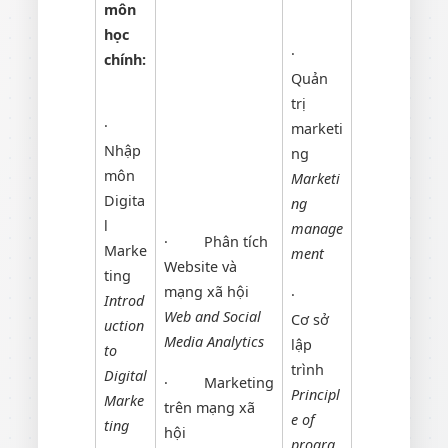
môn
học
·
chính:
Quản
trị
·
marketi
Nhập
ng
môn
Marketi
Digita
ng
l
manage
·
Phân tích
Marke
ment
Website và
ting
mạng xã hội
·
Introd
Web and Social
Cơ sở
uction
Media Analytics
lập
to
trình
Digital
·
Marketing
Principl
Marke
trên mạng xã
e of
ting
hội
progra