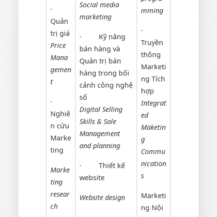
Social media
·
mming
marketing
Quản
·
trị giá
·
Kỹ năng
Truyền
Price
bán hàng và
thông
Mana
Quản trị bán
Marketi
gemen
hàng trong bối
ng Tích
t
cảnh công nghệ
hợp
số
·
Integrat
Digital Selling
Nghiê
ed
Skills & Sale
n cứu
Maketin
Management
Marke
g
and planning
ting
Commu
nication
·
Thiết kế
Marke
s
website
ting
resear
Marketi
Website design
ch
ng Nội