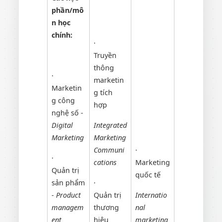
phần/mô
n học
chính:
·
Truyền
thông
·
marketin
Marketin
g tích
g công
hợp
nghệ số -
Digital
Integrated
Marketing
Marketing
Communi
·
·
cations
Marketing
Quản trị
quốc tế
sản phẩm
·
-
Product
Quản trị
Internatio
managem
thương
nal
ent
hiệu
marketing