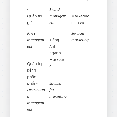
·
Brand
·
Quản trị
managem
Marketing
giá
ent
dịch vụ
Price
·
Services
managem
Tiếng
marketing
ent
Anh
ngành
·
Marketin
Quản trị
g
kênh
phân
·
phối -
English
Distributio
for
n
marketing
managem
ent