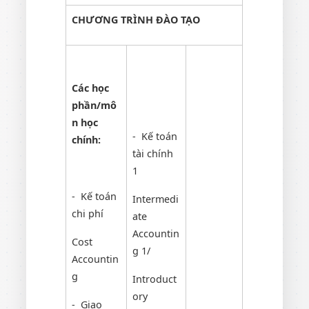
CHƯƠNG TRÌNH ĐÀO TẠO
Các học
phần/mô
n học
- Kế toán
chính:
tài chính
1
- Kế toán
Intermedi
chi phí
ate
Accountin
Cost
g 1/
Accountin
g
Introduct
ory
- Giao