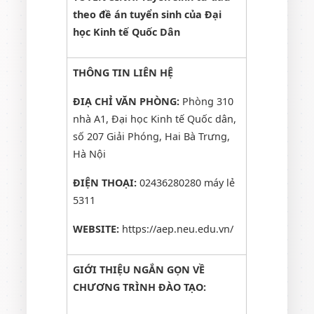
theo đề án tuyển sinh của Đại
học Kinh tế Quốc Dân
THÔNG TIN LIÊN HỆ
ĐIẠ CHỈ VĂN PHÒNG:
Phòng 310
nhà A1, Đại học Kinh tế Quốc dân,
số 207 Giải Phóng, Hai Bà Trưng,
Hà Nội
ĐIỆN THOẠI:
02436280280 máy lẻ
5311
WEBSITE:
https://aep.neu.edu.vn/
GIỚI THIỆU NGẮN GỌN VỀ
CHƯƠNG TRÌNH ĐÀO TẠO: