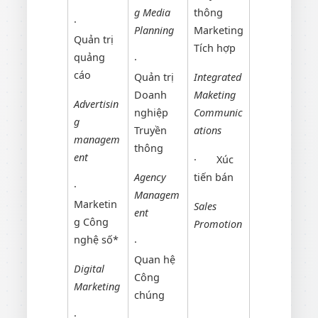
g Media
thông
·
Planning
Marketing
Quản trị
Tích hợp
quảng
·
cáo
Quản trị
Integrated
Doanh
Maketing
Advertisin
nghiệp
Communic
g
Truyền
ations
managem
thông
ent
· Xúc
Agency
tiến bán
·
Managem
Marketin
Sales
ent
g Công
Promotion
nghệ số*
·
Quan hệ
Digital
Công
Marketing
chúng
·