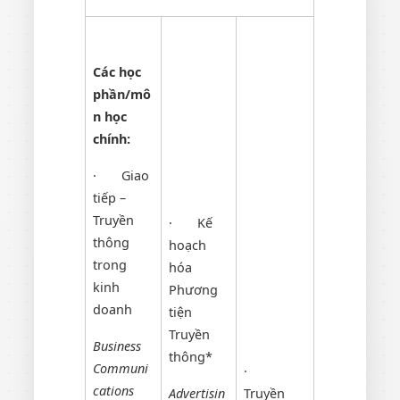
Các học
phần/mô
n học
chính:
· Giao
tiếp –
Truyền
· Kế
thông
hoạch
trong
hóa
kinh
Phương
doanh
tiện
Truyền
Business
thông*
Communi
·
cations
Advertisin
Truyền