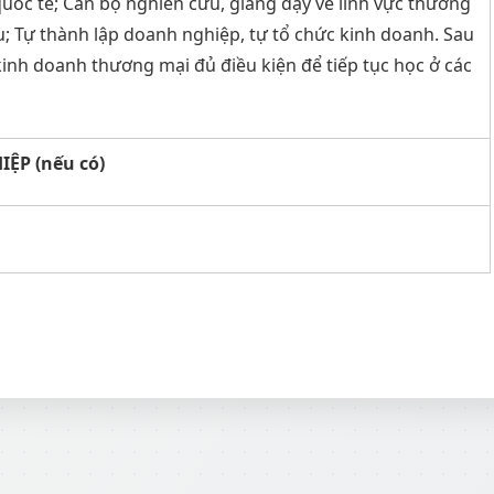
uốc tế; Cán bộ nghiên cứu, giảng dạy về lĩnh vực thương
u; Tự thành lập doanh nghiệp, tự tổ chức kinh doanh. Sau
kinh doanh thương mại đủ điều kiện để tiếp tục học ở các
P (nếu có)