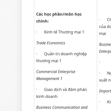
Các học phần/môn học
· Chi
chính:
của d
· Kinh tế Thương mại 1
mại
Trade Economics
Busine
Enterp
· Quản trị doanh nghiệp
thương mại 1
·
Commercial Enterprise
· Ngh
Management 1
xuất n
· Giao dịch và đàm phán
Import
kinh doanh
· Kin
Business Communication and