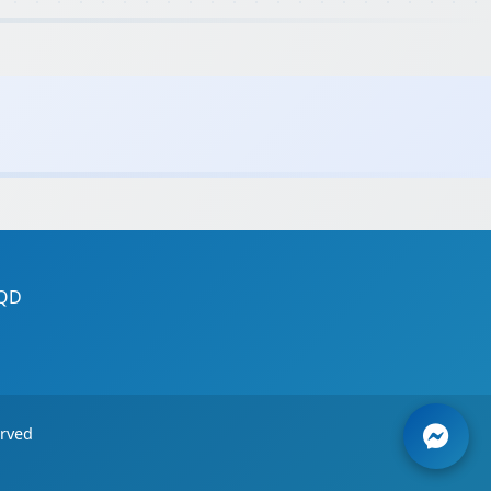
TQD
erved