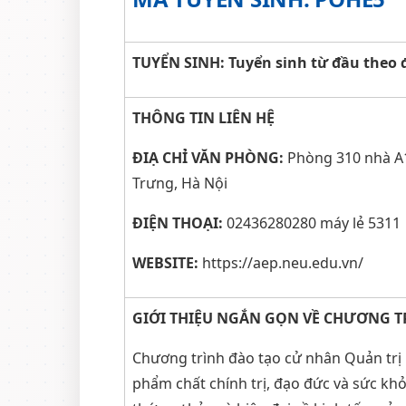
TUYỂN SINH: Tuyển sinh từ đầu theo 
THÔNG TIN LIÊN HỆ
ĐIẠ CHỈ VĂN PHÒNG:
Phòng 310 nhà A1,
Trưng, Hà Nội
ĐIỆN THOẠI:
02436280280 máy lẻ 5311
WEBSITE:
https://aep.neu.edu.vn/
GIỚI THIỆU NGẮN GỌN VỀ CHƯƠNG T
Chương trình đào tạo cử nhân Quản tr
phẩm chất chính trị, đạo đức và sức kh