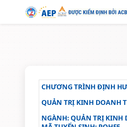
CHƯƠNG TRÌNH ĐỊNH HƯ
QUẢN TRỊ KINH DOANH 
NGÀNH: QUẢN TRỊ KINH
MÃ TUYỂN SINH:
POHE5