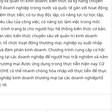
ản lý và quản trị kinh doanh; kiến thức và kỹ năng chuyên
 ở doanh nghiệp trong nước và quốc tế gắn với hoạt động
m thực tiễn; có tư duy độc lập; có năng lực tự học tập,
êu cầu của công việc; có năng lực làm việc trong môi
trình trang bị cho người học hệ thống kiến thức cơ bản,
và nhân văn; kiến thức chuyên sâu về quản trị kinh doanh
tổ chức hoạt động thương mại, nghiệp vụ xuất nhập
 và đàm phán kinh doanh. Chương trình cung cấp cơ hội
ng tại các doanh nghiệp để người học trải nghiệm và nắm
thương mại được ứng dụng trong thực tiễn hiện nay. Cử
OHE có thể nhanh chóng hòa nhập với thực tiễn để thực
 nghiệp kinh doanh thương mại tại các doanh nghiệp/tổ
 tế.