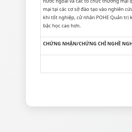
nước ngoài và các tổ chức thương mại q
mại tại các cơ sở đào tạo vào nghiên cứ
khi tốt nghiệp, cử nhân POHE Quản trị 
bậc học cao hơn.
CHỨNG NHẬN/CHỨNG CHỈ NGHỀ NGHIỆ