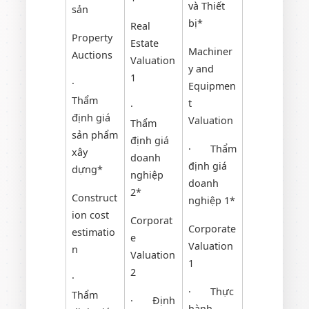
và Thiết
sản
bị*
Real
Property
Estate
Machiner
Auctions
Valuation
y and
1
·
Equipmen
Thẩm
t
·
định giá
Valuation
Thẩm
sản phẩm
định giá
· Thẩm
xây
doanh
định giá
dựng*
nghiệp
doanh
2*
Construct
nghiệp 1*
ion cost
Corporat
Corporate
estimatio
e
Valuation
n
Valuation
1
2
·
· Thực
Thẩm
· Định
hành