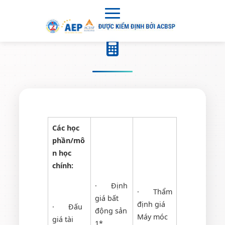
Các học
phần/mô
n học
chính:
· Định
· Thẩm
giá bất
định giá
· Đấu
động sản
Máy móc
giá tài
1*