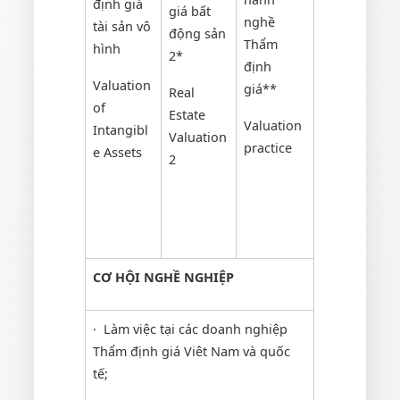
định giá
giá bất
nghề
tài sản vô
động sản
Thẩm
hình
2*
định
Valuation
giá**
Real
of
Estate
Valuation
Intangibl
Valuation
practice
e Assets
2
CƠ HỘI NGHỀ NGHIỆP
· Làm việc tại các doanh nghiệp
Thẩm định giá Viêt Nam và quốc
tế;